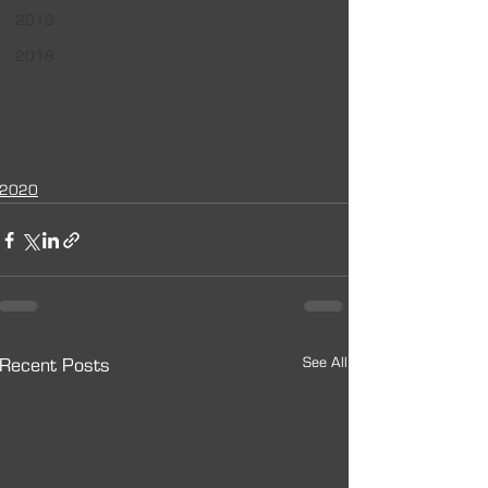
2019
2018
2020
See All
Recent Posts