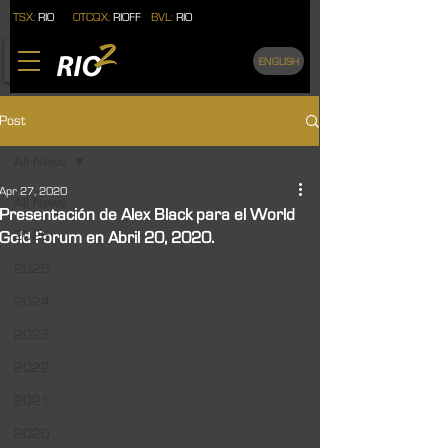
TSX:
RIO
OTCQX:
RIOFF
BVL:
RIO
ENGLISH
Post
All News
Apr 27, 2020
All News
Presentación de Alex Black para el World
Gold Forum en Abril 20, 2020.
2026
2025
2024
2023
2022
2021
2020