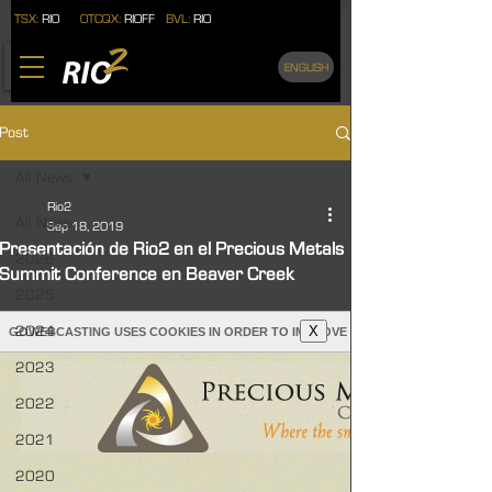
TSX:
RIO
OTCQX:
RIOFF
BVL:
RIO
ENGLISH
Post
All News
Rio2
All News
Sep 18, 2019
Presentación de Rio2 en el Precious Metals
2026
Summit Conference en Beaver Creek
2025
2024
2023
2022
2021
2020