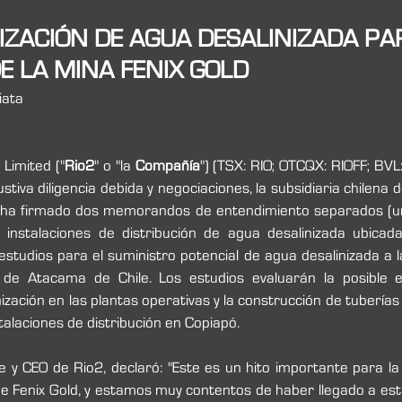
LIZACIÓN DE AGUA DESALINIZADA PA
E LA MINA FENIX GOLD
iata
Limited ("
Rio2
" o "la 
Compañía
") (TSX: RIO; OTCQX: RIOFF; BVL:
tiva diligencia debida y negociaciones, la subsidiaria chilena de
, ha firmado dos memorandos de entendimiento separados (u
instalaciones de distribución de agua desalinizada ubicad
estudios para el suministro potencial de agua desalinizada a l
 de Atacama de Chile. Los estudios evaluarán la posible e
nización en las plantas operativas y la construcción de tuberías 
alaciones de distribución en Copiapó.
 y CEO de Rio2, declaró: "Este es un hito importante para la 
de Fenix Gold, y estamos muy contentos de haber llegado a esta