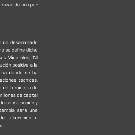
onzas de oro por 
o no desarrollado 
 se define dicho 
s Minerales, "NI 
ión positiva a la 
rna donde se ha 
iones técnicas, 
 de la minería de 
lones de capital 
de construcción y 
templa será una 
e trituración o 
.