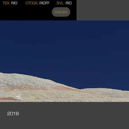
TSX:
RIO
OTCQX:
RIOFF
BVL:
RIO
ENGLISH
2018