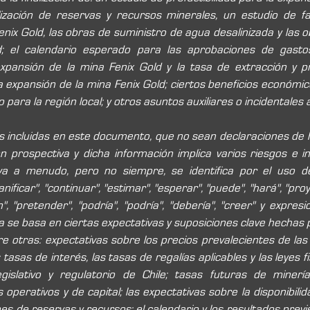
ización de reservas y recursos minerales, un estudio de fact
nix Gold, las obras de suministro de agua desalinizada y las o
; el calendario esperado para las aprobaciones de gastos 
pansión de la mina Fenix Gold y la tasa de extracción y p
la expansión de la mina Fenix Gold; ciertos beneficios económic
para la región local; y otros asuntos auxiliares o incidentales a
s incluidas en este documento, que no sean declaraciones de h
 prospectiva y dicha información implica varios riesgos e in
iva a menudo, pero no siempre, se identifica por el uso d
lanificar", "continuar", "estimar", "esperar", "puede", "hará", "proy
n", "pretender", "podría", "podría", "debería", "creer" y expresi
 se basa en ciertas expectativas y suposiciones clave hechas p
re otras: expectativas sobre los precios prevalecientes de las
 tasas de interés, las tasas de regalías aplicables y las leyes fis
egislativo y regulatorio de Chile; tasas futuras de minerí
operativos y de capital; las expectativas sobre la disponibilida
es de reservas y recursos; el calendario y los resultados previs