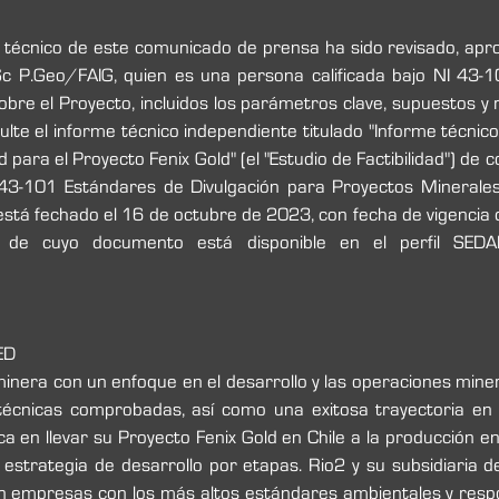
 y técnico de este comunicado de prensa ha sido revisado, apro
c P.Geo/FAIG, quien es una persona calificada bajo NI 43-1
obre el Proyecto, incluidos los parámetros clave, supuestos y 
ulte el informe técnico independiente titulado "Informe técnic
ad para el Proyecto Fenix Gold" (el "Estudio de Factibilidad") de 
43-101 Estándares de Divulgación para Proyectos Minerales (
 está fechado el 16 de octubre de 2023, con fecha de vigencia 
ED
nera con un enfoque en el desarrollo y las operaciones miner
 técnicas comprobadas, así como una exitosa trayectoria en
ca en llevar su Proyecto Fenix Gold en Chile a la producción e
estrategia de desarrollo por etapas. Rio2 y su subsidiaria de
on empresas con los más altos estándares ambientales y respon