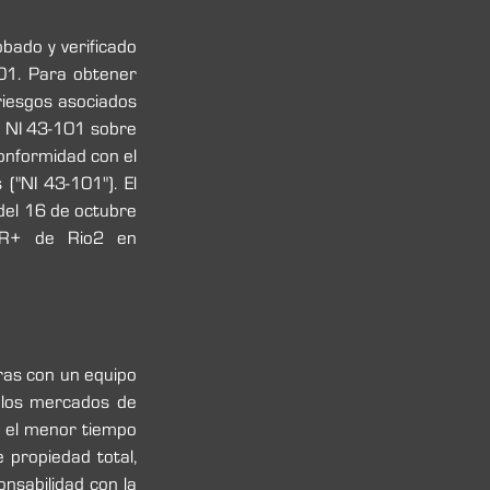
bado y verificado 
01. Para obtener 
riesgos asociados 
o NI 43-101 sobre 
conformidad con el 
"NI 43-101"). El 
del 16 de octubre 
de 2023, una copia de cuyo documento está disponible en el perfil SEDAR+ de Rio2 en 
as con un equipo 
 los mercados de 
n el menor tiempo 
 propiedad total, 
sabilidad con la 