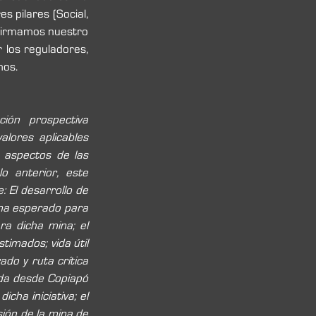
 pilares (Social, 
firmamos nuestro 
los reguladores, 
mos.
ón prospectiva 
alores aplicables 
 aspectos de las 
 anterior, este 
 El desarrollo de 
ma esperado para 
ra dicha mina; el 
imados; vida útil 
o y ruta crítica 
da desde Copiapó 
ha iniciativa; el 
sión de la mina de 