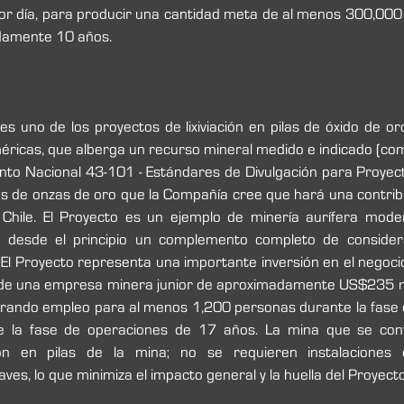
or día, para producir una cantidad meta de al menos 300,000 
damente 10 años.
es uno de los proyectos de lixiviación en pilas de óxido de or
ricas, que alberga un recurso mineral medido e indicado (como
nto Nacional 43-101 - Estándares de Divulgación para Proyecto
s de onzas de oro que la Compañía cree que hará una contribuc
Chile. El Proyecto es un ejemplo de minería aurífera mode
 desde el principio un complemento completo de considerac
 El Proyecto representa una importante inversión en el negocio
 de una empresa minera junior de aproximadamente US$235 mil
enerando empleo para al menos 1,200 personas durante la fase 
 la fase de operaciones de 17 años. La mina que se con
ción en pilas de la mina; no se requieren instalaciones d
es, lo que minimiza el impacto general y la huella del Proyecto