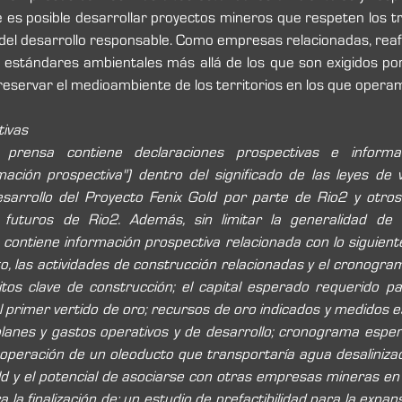
 es posible desarrollar proyectos mineros que respeten los tres
del desarrollo responsable. Como empresas relacionadas, rea
estándares ambientales más allá de los que son exigidos por 
eservar el medioambiente de los territorios en los que opera
tivas
prensa contiene declaraciones prospectivas e informaci
mación prospectiva") dentro del significado de las leyes de v
esarrollo del Proyecto Fenix Gold por parte de Rio2 y otros
futuros de Rio2. Además, sin limitar la generalidad de lo
ontiene información prospectiva relacionada con lo siguiente:
o, las actividades de construcción relacionadas y el cronogra
hitos clave de construcción; el capital esperado requerido pa
rimer vertido de oro; recursos de oro indicados y medidos est
lanes y gastos operativos y de desarrollo; cronograma esperad
 operación de un oleoducto que transportaría agua desaliniza
d y el potencial de asociarse con otras empresas mineras en dic
 la finalización de: un estudio de prefactibilidad para la expan