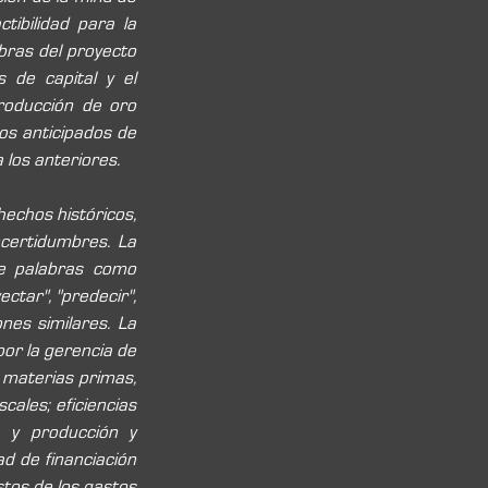
ibilidad para la 
bras del proyecto 
de capital y el 
roducción de oro 
os anticipados de 
 los anteriores.
echos históricos, 
certidumbres. La 
e palabras como 
ectar", "predecir", 
ones similares. La 
or la gerencia de 
 materias primas, 
cales; eficiencias 
a y producción y 
d de financiación 
tos de los gastos 