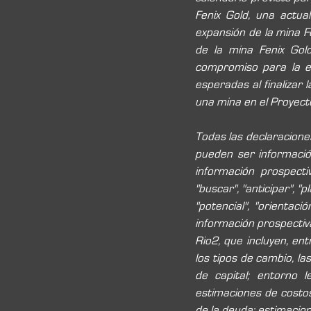
Fenix Gold, una actual
expansión de la mina Fe
de la mina Fenix Gold
compromiso para la ex
esperadas al finalizar 
una mina en el Proyecto 
Todas las declaracione
pueden ser información
información prospect
"buscar", "anticipar", "p
"potencial", "orientació
información prospectiva
Rio2, que incluyen, ent
los tipos de cambio, las
de capital; entorno l
estimaciones de costos 
de la deuda; estimacion