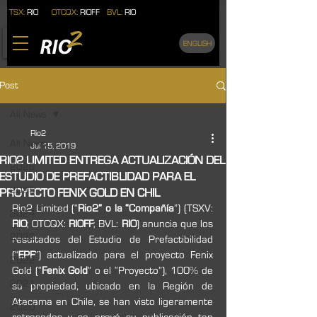
TSX:
RIO
OTCQX:
RIOFF
BVL:
RIO
ENGLISH
Post
All News
Rio2
All News
Jul 15, 2019
RIO2 LIMITED ENTREGA ACTUALIZACIÓN DEL
2026
ESTUDIO DE PREFACTIBLIDAD PARA EL
2025
PROYECTO FENIX GOLD EN CHIL
Rio2 Limited (“
Rio2” o la “Compañía
”) (TSXV: 
2024
RIO
; OTCQX: 
RIOFF
; BVL: 
RIO
) anuncia que los 
2023
resultados del Estudio de Prefactibilidad 
(“
EPF
”) actualizado para el proyecto Fenix 
2022
Gold (“
Fenix Gold
” o el “Proyecto”), 100% de 
2021
su propiedad, ubicado en la Región de 
Atacama en Chile, se han visto ligeramente 
2020