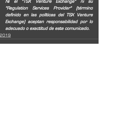
Ni el "TSX Venture Exchange" ni su 
"Regulation Services Provider" (término 
definido en las políticas del TSX Venture 
Exchange) aceptan responsabilidad por lo 
adecuado o exactitud de este comunicado.
2019
See All
Recent Posts