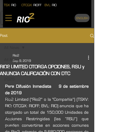
TSX:
RIO
OTCQX:
RIOFF
BVL:
RIO
ENGLISH
Post
All News
Rio2
All News
Sep 9, 2019
RIO2 LIMITED OTORGA OPCIONES, RSU y
2026
ANUNCIA CALIFICACIÓN CON DTC
2025
Para Difusión Inmediata
9 de setiembre 
2024
de 2019
2023
Rio2 Limited ("Rio2" o la "Compañía") (TSXV: 
RIO; OTCQX: RIOFF; BVL: RIO) anuncia que ha 
2022
otorgado un total de 150,000 Unidades de 
2021
Acciones Restringidas (las “RSU”) que 
pueden convertirse en acciones comunes 
2020
de Rio2, además de 5,680,000 opciones de 