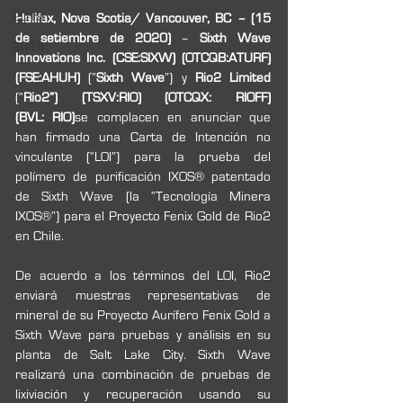
2019
Halifax, Nova Scotia/ Vancouver, BC – (15 
de setiembre de 2020)
 – 
Sixth Wave 
2018
Innovations Inc. (CSE:SIXW) (OTCQB:ATURF) 
(FSE:AHUH)
 (“
Sixth Wave
”) y 
Rio2 Limited
(“
Rio2”) (TSXV:RIO) (OTCQX: RIOFF) 
(BVL: RIO)
se complacen en anunciar que 
han firmado una Carta de Intención no 
vinculante (“LOI”) para la prueba del 
polímero de purificación IXOS® patentado 
de Sixth Wave (la “Tecnología Minera 
IXOS®”) para el Proyecto Fenix ​​Gold de Rio2 
en Chile. 
De acuerdo a los términos del LOI, Rio2 
enviará muestras representativas de 
mineral de su Proyecto Aurífero Fenix Gold a 
Sixth Wave para pruebas y análisis en su 
planta de Salt Lake City. Sixth Wave 
realizará una combinación de pruebas de 
lixiviación y recuperación usando su 