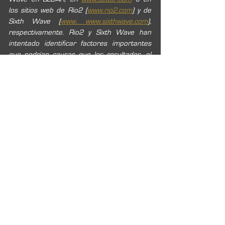
los sitios web de Rio2 (
www.rio2.com
) y de 
Sixth Wave (
www. www.sixthwave.com
), 
‎respectivamente.‎ Rio2 y Sixth Wave han 
intentado identificar factores importantes 
que podrían causar que los resultados, el 
desempeño o los logros reales difieran de 
las expectativas o estimaciones actuales 
expresadas o implícitas en la información 
prospectiva. Sin embargo, puede haber 
otros factores que ocasionen que los 
resultados, el rendimiento o los logros no 
sean los esperados o estimados y que 
podrían ocasionar que los resultados, el 
rendimiento o los logros reales difieran 
materialmente de las expectativas actuales. 
Tanto Rio2 como Sixth Wave niegan 
cualquier intención u obligación de 
actualizar o revisar cualquier declaración 
prospectiva, ya sea como resultado de 
nueva información, eventos futuros o de 