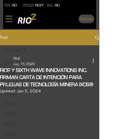
TSX:
RIO
OTCQX:
RIOFF
BVL:
RIO
ENGLISH
Post
All News
Rio2
All News
Sep 15, 2020
RIO2 Y SIXTH WAVE INNOVATIONS INC.
2026
FIRMAN CARTA DE INTENCIÓN PARA
2025
PRUEBAS DE TECNOLOGÍA MINERA IXOS®
Updated:
Jan 5, 2024
2024
2023
2022
2021
2020