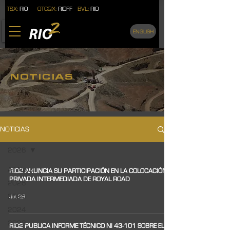
TSX:
RIO
OTCQX:
RIOFF
BVL:
RIO
ENGLISH
NOTICIAS
NOTICIAS
2026
All News
RIO2 ANUNCIA SU PARTICIPACIÓN EN LA COLOCACIÓN
PRIVADA INTERMEDIADA DE ROYAL ROAD
2026
2025
Jul 28
2024
2023
RIO2 PUBLICA INFORME TÉCNICO NI 43-101 SOBRE EL