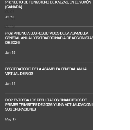
PROYECTO DE TUNGSTENO DE KALZAS, EN EL YUKÓN
2022
(CANADÁ)
2021
Jul 14
2020
2019
RIO2 ANUNCIA LOS RESULTADOS DE LA ASAMBLEA
2018
GENERAL ANUAL Y EXTRAORDINARIA DE ACCIONISTAS
DE 2026
Jun 18
RECORDATORIO DE LA ASAMBLEA GENERAL ANUAL
VIRTUAL DE RIO2
Jun 11
RIO2 ENTREGA LOS RESULTADOS FINANCIEROS DEL
PRIMER TRIMESTRE DE 2026 Y UNA ACTUALIZACIÓN DE
SUS OPERACIONES
May 17