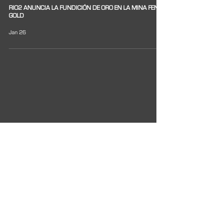
RIO2 ANUNCIA LA FUNDICIÓN DE ORO EN LA MINA FENIX
GOLD
Jan 26
TSXV:
RIO
OTCQX:
RIOFF
BVL:
RIO
RECIBE ACTUALIZACIONES