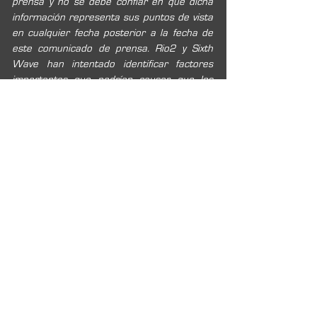
prensa y no se debe confiar en que dicha 
información representa sus puntos de vista 
en cualquier fecha posterior a la fecha de 
este comunicado de prensa. Rio2 y Sixth 
Wave han intentado identificar factores 
importantes que podrían causar que los 
resultados, el desempeño o los logros 
reales difieran de las expectativas o 
estimaciones actuales expresadas o 
implícitas en la información prospectiva. Sin 
embargo, puede haber otros factores que 
causen que los resultados, el desempeño o 
los logros no sean los esperados o 
estimados y que podrían causar que los 
resultados, el desempeño o los logros 
reales difieran materialmente de las 
expectativas actuales. Rio2 y Sixth Wave 
renuncian a cualquier intención u obligación 
de actualizar o revisar cualquier declaración 
prospectiva, ya sea como resultado de 
nueva información, eventos futuros o de 