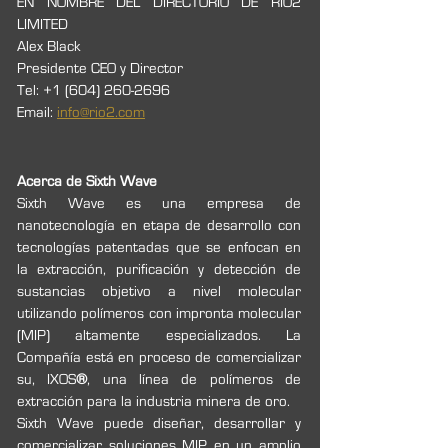
EN NOMBRE DEL DIRECTORIO DE RIO2 
LIMITED 
Alex Black 
Presidente CEO y Director 
Tel: +1 (604) 260-2696 
Email: 
info@rio2.com
Acerca de Sixth Wave
Sixth Wave es una empresa de 
nanotecnología en etapa de desarrollo con 
tecnologías patentadas que se enfocan en 
la extracción, purificación y detección de 
sustancias objetivo a nivel molecular 
utilizando polímeros con impronta molecular 
(MIP) altamente especializados. La 
Compañía está en proceso de comercializar 
su, IXOS
®
, una línea de polímeros de 
extracción para la industria minera de oro. 
Sixth Wave puede diseñar, desarrollar y 
comercializar soluciones MIP en un amplio 