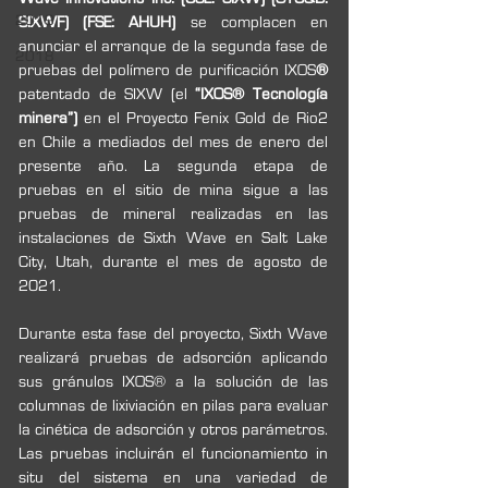
2019
SIXWF) (FSE: AHUH) 
se complacen en 
anunciar el arranque de la segunda fase de 
2018
pruebas del polímero de purificación IXOS
® 
patentado de SIXW (el 
“IXOS® Tecnología 
minera”) 
en el Proyecto Fenix Gold de Rio2 
en Chile a mediados del mes de enero del 
presente año. La segunda etapa de 
pruebas en el sitio de mina sigue a las 
pruebas de mineral realizadas en las 
instalaciones de Sixth Wave en Salt Lake 
City, Utah, durante el mes de agosto de 
2021.
Durante esta fase del proyecto, Sixth Wave 
realizará pruebas de adsorción aplicando 
sus gránulos IXOS® a la solución de las 
columnas de lixiviación en pilas para evaluar 
la cinética de adsorción y otros parámetros. 
Las pruebas incluirán el funcionamiento in 
situ del sistema en una variedad de 