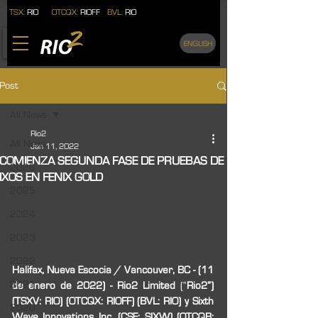
TSX:
RIO
OTCQX:
RIOFF
BVL:
RIO
ENGLISH
Post
All News
Rio2
All News
Jan 11, 2022
COMIENZA SEGUNDA FASE DE PRUEBAS DE
2026
IXOS EN FENIX GOLD
2025
2024
2023
2022
Halifax, Nueva Escocia / Vancouver, BC - (11 
2021
de enero de 2022) - Rio2 Limited
 (“
Rio2”) 
(TSXV: RIO) (OTCQX: RIOFF) (BVL: RIO) y Sixth 
2020
Wave Innovations Inc. (CSE: SIXW) (OTCQB: 