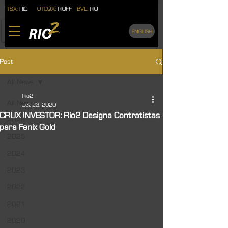
TSX:
RIO
OTCQX:
RIOFF
BVL:
RIO
ENGLISH
Post
All News
Rio2
All News
Oct 23, 2020
CRUX INVESTOR: Rio2 Designa Contratistas
2026
para Fenix Gold
2025
2024
2023
2022
2021
2020