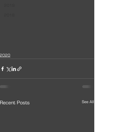
2019
2018
2020
See All
Recent Posts