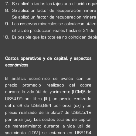
Se aplicó a todos los tajos una dilución equivalente de sobreexc
Se aplicó un factor de recuperación minera de 90 % y 100 % a lo
Se aplicó un factor de recuperación minera adicional de 80 % a 
Las reservas minerales se calcularon utilizando los modelos de 
cifras de producción reales hasta el 31 de mayo de 2026.
Es posible que los totales no coincidan debido al redondeo.
Costos operativos y de capital, y aspectos 
económicos
El análisis económico se evalúa con un 
precio promedio realizado del cobre 
durante la vida útil del yacimiento (LOM)
de 
5 
US$4.99 por libra (lb), un precio realizado 
del oro
 de US$3,884 por onza (oz) y un 
6
precio realizado de la plata
de US$55.19 
7 
por onza (oz). Los costos totales de capital 
de mantenimiento durante la vida útil del 
yacimiento (LOM) se estiman en US$154 