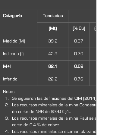
Categoría
Toneladas
(Mt)
(% Cu)
(g/t Au)
Medido (M)
39.2
0.67
Indicado (I)
42.9
0.70
M+I
82.1
0.69
Inferido
22.2
0.76
Notas:
Se siguieron las definiciones del CIM (2014) para los recursos 
Los recursos minerales de la mina Condestable se delimitan de
de corte de NSR de $39.00/t.
Los recursos minerales de la mina Raúl se delimitan dentro de 
corte de 0.4 % de cobre.
Los recursos minerales se estiman utilizando precios de metales