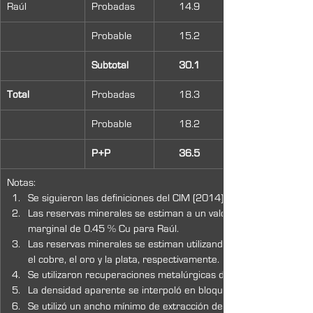
Raúl
Probadas
14.9
Probable
15.2
Subtotal
30.1
Total
Probadas
18.3
Probable
18.2
P+P
36.5
Notas:
Se siguieron las definiciones del CIM (2014) para la clasificació
Las reservas minerales se estiman a un valor marginal de NSR 
marginal de 0.45 % Cu para Raúl.
Las reservas minerales se estiman utilizando precios de metal
el cobre, el oro y la plata, respectivamente.  
Se utilizaron recuperaciones metalúrgicas de 91.3 %, 75.0 % y 8
La densidad aparente se interpoló en bloques. La densidad med
Se utilizó un ancho mínimo de extracción de 1.5 m para los tajos