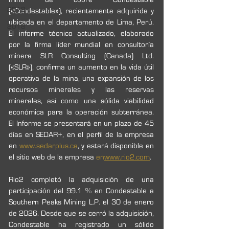
2019
(«Condestable»), recientemente adquirida y 
ubicada en el departamento de Lima, Perú. 
2018
El informe técnico actualizado, elaborado 
por la firma líder mundial en consultoría 
minera SLR Consulting (Canada) Ltd. 
(«SLR»), confirma un aumento en la vida útil 
operativa de la mina, una expansión de los 
recursos minerales y las reservas 
minerales, así como una sólida viabilidad 
económica para la operación subterránea. 
El Informe se presentará en un plazo de 45 
días en SEDAR+, en el perfil de la empresa 
en 
www.sedarplus.ca
, y estará disponible en 
el sitio web de la empresa 
en
www.rio2.com
.
Rio2 completó la adquisición de una 
participación del 99.1 % en Condestable a 
Southern Peaks Mining L.P. el 30 de enero 
de 2026. Desde que se cerró la adquisición, 
Condestable ha registrado un sólido 