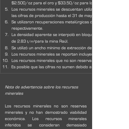
$2.500/oz para el oro y $33.50/oz para la plata.  
Los recursos minerales se descuentan utilizando los volúmenes 
las cifras de producción hasta el 31 de mayo de 2026.
Se utilizaron recuperaciones metalúrgicas de 91.3 %, 75.0 % y 82
respectivamente.
La densidad aparente se interpoló en bloques. La densidad med
de 2.83 
para la mina Raúl.
t/m³
Se utilizó un ancho mínimo de extracción de 1.5 m para los pan
Los recursos minerales se reportan incluyendo las reservas min
Los recursos minerales que no son reservas minerales no tien
Es posible que las cifras no sumen debido al redondeo.
Nota de advertencia sobre los recursos 
minerales
Los recursos minerales no son reservas 
minerales y no han demostrado viabilidad 
económica. Los recursos minerales 
inferidos se consideran demasiado 