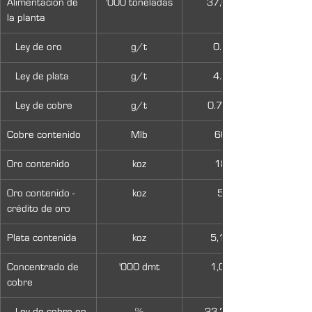
Alimentación de 
'000 toneladas
37,696
la planta  
   Ley de oro   
g/t
0.15
   Ley de plata   
g/t
4.28
   Ley de cobre   
g/t
0.73 %
Cobre contenido  
Mlb
608
Oro contenido  
koz
186
Oro contenido - 
koz
54
crédito de oro
Plata contenida  
koz
5,184
Concentrado de 
'000 dmt
1,081
cobre  
   Ley de cobre en 
%
23.30 %