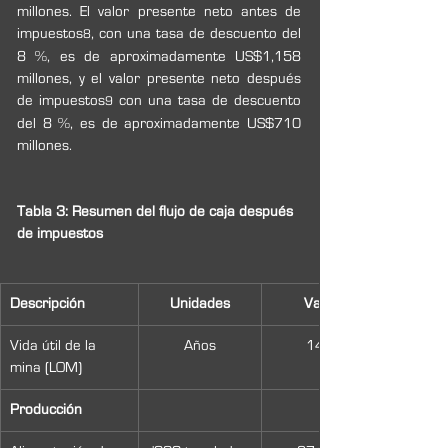
millones. El valor presente neto antes de 
impuestos
, con una tasa de descuento del 
8
8 %, es de aproximadamente US$1,158 
millones, y el valor presente neto después 
de impuestos
 con una tasa de descuento 
9
del 8 %, es de aproximadamente US$710 
millones.
Tabla 3: Resumen del flujo de caja después 
de impuestos
Descripción
Unidades
Valor
Vida útil de la 
Años
14.0
mina (LOM)
Producción