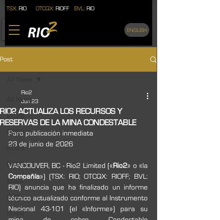
TSX:
RIO
OTCQX:
RIOFF
BVL:
RIO
ENGLISH
Post
All News
Rio2
All News
Jun 23
RIO2 ACTUALIZA LOS RECURSOS Y
2026
RESERVAS DE LA MINA CONDESTABLE
2025
Para publicación inmediata
23 de junio de 2026
2024
2023
VANCOUVER, BC - Rio2 Limited («
Rio2
» o «la
Compañía
») (TSX: RIO; OTCQX: RIOFF; BVL: 
2022
RIO) anuncia que ha finalizado un informe 
2021
técnico actualizado conforme al Instrumento 
Nacional 43-101 (el «Informe») para su 
2020
mina de cobre Condestable 