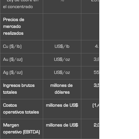
el concentrado
Precios de 
mercado 
realizados
Cu ($/lb)
US$/lb
4.99
Au ($/oz)
US$/oz
3,884
Ag ($/oz)
US$/oz
55.19
Ingresos brutos 
millones de 
3,512
totales
dólares
Costos 
millones de US$
(1,478)
operativos totales
Margen 
millones de US$
2,034
operativo (EBITDA)