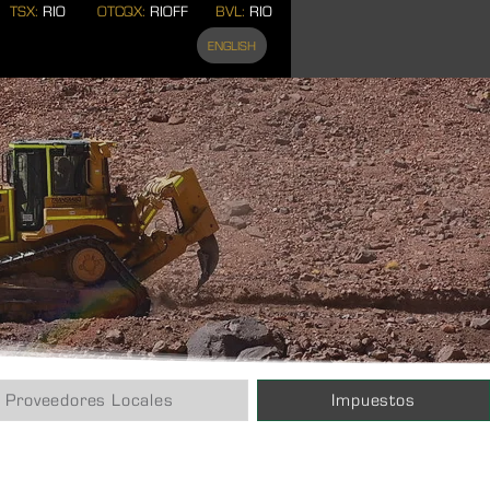
TSX:
RIO
OTCQX:
RIOFF
BVL:
RIO
ENGLISH
Proveedores Locales
Impuestos